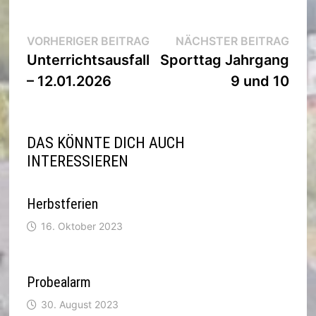
Beitragsnavigation
Vorheriger
Nächs
VORHERIGER BEITRAG
NÄCHSTER BEITRAG
Beitrag:
Beitra
Unterrichtsausfall
Sporttag Jahrgang
– 12.01.2026
9 und 10
DAS KÖNNTE DICH AUCH
INTERESSIEREN
Herbstferien
16. Oktober 2023
Probealarm
30. August 2023