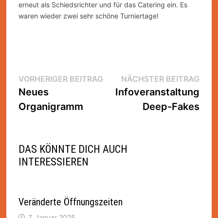
erneut als Schiedsrichter und für das Catering ein. Es
waren wieder zwei sehr schöne Turniertage!
Beitragsnavigation
Vorheriger
Nächs
VORHERIGER BEITRAG
NÄCHSTER BEITRAG
Beitrag:
Beitra
Neues
Infoveranstaltung
Organigramm
Deep-Fakes
DAS KÖNNTE DICH AUCH
INTERESSIEREN
Veränderte Öffnungszeiten
7. Januar 2025