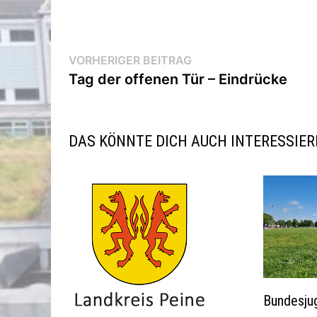
Beitragsnavigation
Vorheriger
VORHERIGER BEITRAG
Beitrag:
Tag der offenen Tür – Eindrücke
DAS KÖNNTE DICH AUCH INTERESSIE
Bundesju