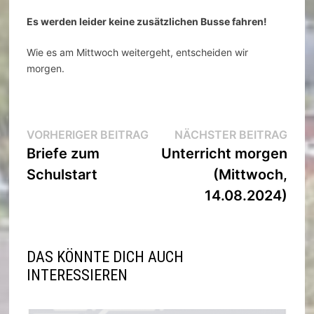
Es werden leider keine zusätzlichen Busse fahren!
Wie es am Mittwoch weitergeht, entscheiden wir
morgen.
Beitragsnavigation
Vorheriger
Nächs
VORHERIGER BEITRAG
NÄCHSTER BEITRAG
Beitrag:
Beitra
Briefe zum
Unterricht morgen
Schulstart
(Mittwoch,
14.08.2024)
DAS KÖNNTE DICH AUCH
INTERESSIEREN