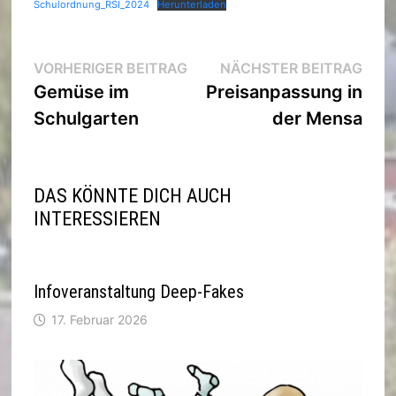
Schulordnung_RSI_2024
Herunterladen
Beitragsnavigation
Vorheriger
Nächs
VORHERIGER BEITRAG
NÄCHSTER BEITRAG
Beitrag:
Beitra
Gemüse im
Preisanpassung in
Schulgarten
der Mensa
DAS KÖNNTE DICH AUCH
INTERESSIEREN
Infoveranstaltung Deep-Fakes
17. Februar 2026