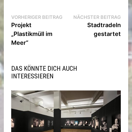
Beitragsnavigation
Vorheriger
Nächs
VORHERIGER BEITRAG
NÄCHSTER BEITRAG
Beitrag:
Beitra
Projekt
Stadtradeln
„Plastikmüll im
gestartet
Meer“
DAS KÖNNTE DICH AUCH
INTERESSIEREN