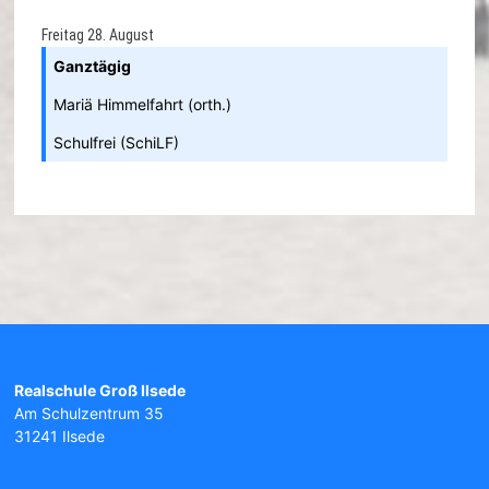
Freitag
28.
August
Ganztägig
Mariä Himmelfahrt (orth.)
Schulfrei (SchiLF)
Realschule Groß Ilsede
Am Schulzentrum 35
31241 Ilsede