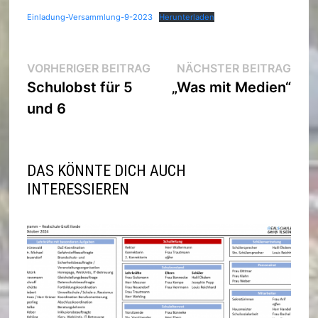
Einladung-Versammlung-9-2023
Herunterladen
Beitragsnavigation
Vorheriger
Nächs
VORHERIGER BEITRAG
NÄCHSTER BEITRAG
Beitrag:
Beitra
Schulobst für 5
„Was mit Medien“
und 6
DAS KÖNNTE DICH AUCH
INTERESSIEREN