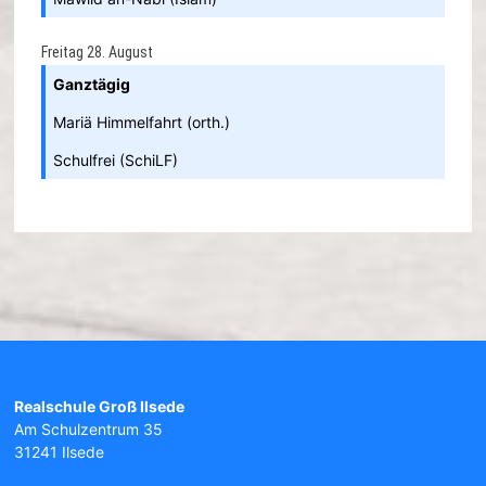
Freitag
28.
August
Ganztägig
Mariä Himmelfahrt (orth.)
Schulfrei (SchiLF)
Realschule Groß Ilsede
Am Schulzentrum 35
31241 Ilsede