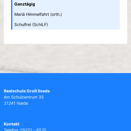
Ganztägig
Mariä Himmelfahrt (orth.)
Schulfrei (SchiLF)
Realschule Groß Ilsede
Am Schulzentrum 35
31241 Ilsede
Kontakt
Telefon: 05172 - 8525