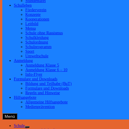
Stundentafel
Schulleben
Förderverein
Konzepte
Kooperationen
Leitbild
Mensa
Schule ohne Rassismus
Schulkleidung
Schulordnung
Schulprogramm
Sport
Umweltschule
Anmeldung
Anmeldung Klasse 5
Anmeldung Klasse 6 – 10
Info-Flyer
Formulare und Downloads
Bildung und Teilhabe (BuT)
Formulare und Downloads
Regeln und Hinweise
Hilfsangebote
Allgemeine Hilfsangebote
Medienprävention
Menü
Schule