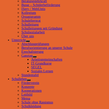
Untermenü
Beratungslehrkraft
anzeigen
Busse – Schülerbeförderung
IServ / WebUntis
Kollegium
Organigramm
Schulelternrat
Schulleitung
Schulleitungen seit Gründung
Schulsozialarbeit
Über uns
Unterricht
Untermenü
Abschlussprüfungen
anzeigen
Berufsorientierung an unserer Schule
Epochalisierung
Ganztag
Untermenü
Arbeitsgemeinschaften
anzeigen
IT-Grundkurse
SEGEL
Soziales Lernen
Stundentafel
Schulleben
Untermenü
Förderverein
anzeigen
Konzepte
Kooperationen
Leitbild
Mensa
Schule ohne Rassismus
Schulkleidung