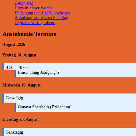
Zeugnistag
Hitze in dieser Woche
Entlassung der Abschlussklassen
Abholzone am letzten Schultag
Digitaler Vortragsabend
Anstehende Termine
August 2026
Freitag
14.
August
8:30
– 10:00
Einschulung Jahrgang 5
Mittwoch
19.
August
Ganztägig
Cimaya Sherfedin (Ezidentum)
Dienstag
25.
August
Ganztägig