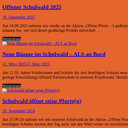
Offener Schulwald 2025
19. September 2025
Am 24.09.2025 nehmen wir wieder an der Aktion „Offene Pforte – Landkreis 
schauen Sie, wie sich dieses großartige Projekt entwickelt …
Offener
Weiterlesen
Schulwald
2025
Neue Bäume im Schulwald – ALS an Bord
12. März 2025
12. März 2025
Am 12.03. haben Schülerinnen und Schüler der drei beteiligten Schulen neu
geistige Entwicklung) offiziell Partnerschule in unserem Projektwald. Her
Neue
Weiterlesen
Bäume
im
Schulwald
Schulwald öffnet seine Pforte(n)
–
ALS
26. September 2024
an
Bord
Am 25.09.24 nahmen wir mit unserem Schulwald an der Aktion „Offene Pforte“
beteiligten Schulen nutzten den Tag auch, um den Wald weiter zu verschöne