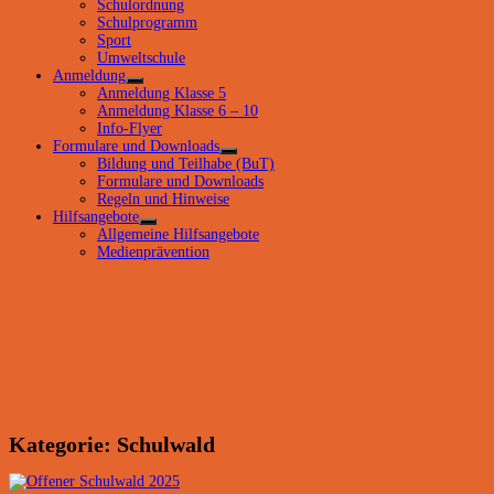
Schulordnung
Schulprogramm
Sport
Umweltschule
Anmeldung
Untermenü
Anmeldung Klasse 5
anzeigen
Anmeldung Klasse 6 – 10
Info-Flyer
Formulare und Downloads
Untermenü
Bildung und Teilhabe (BuT)
anzeigen
Formulare und Downloads
Regeln und Hinweise
Hilfsangebote
Untermenü
Allgemeine Hilfsangebote
anzeigen
Medienprävention
Kategorie:
Schulwald