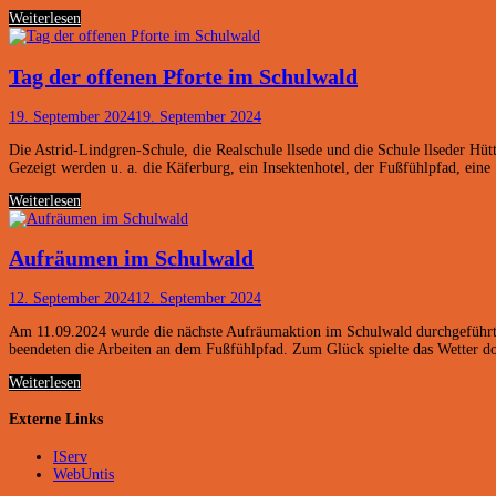
Schulwald
Weiterlesen
öffnet
seine
Pforte(n)
Tag der offenen Pforte im Schulwald
19. September 2024
19. September 2024
Die Astrid-Lindgren-Schule, die Realschule llsede und die Schule llseder Hü
Gezeigt werden u. a. die Käferburg, ein Insektenhotel, der Fußfühlpfad, ein
Tag
Weiterlesen
der
offenen
Pforte
Aufräumen im Schulwald
im
Schulwald
12. September 2024
12. September 2024
Am 11.09.2024 wurde die nächste Aufräumaktion im Schulwald durchgeführt. 
beendeten die Arbeiten an dem Fußfühlpfad. Zum Glück spielte das Wetter 
Aufräumen
Weiterlesen
im
Schulwald
Externe Links
IServ
WebUntis