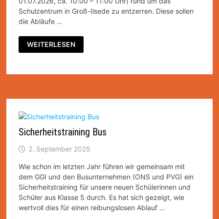
01.07.2026, ca. 10:00 – 11:00 Uhr) rund um das
Schulzentrum in Groß-Ilsede zu entzerren. Diese sollen
die Abläufe …
ABHOLZONE
WEITERLESEN
AM
LETZTEN
SCHULTAG
Sicherheitstraining Bus
2. September 2025
Wie schon im letzten Jahr führen wir gemeinsam mit
dem GGI und den Busunternehmen (ONS und PVG) ein
Sicherheitstraining für unsere neuen Schülerinnen und
Schüler aus Klasse 5 durch. Es hat sich gezeigt, wie
wertvoll dies für einen reibungslosen Ablauf …